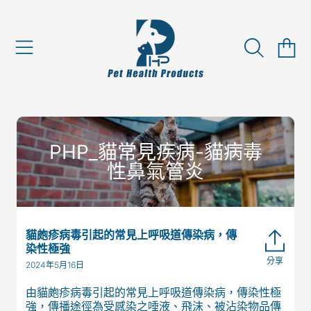
跳至內容
購
物
車
PHP_貓常見疾病-貓病毒
性鼻氣管炎
貓皰疹病毒引起的常見上呼吸道傳染病，傳
染性極強
分享
在
2024年5月16日
臉
書
由貓皰疹病毒引起的常見上呼吸道傳染病，傳染性極
上
強，傳播途徑為受感染之唾液、飛沫、被沾染物品傳