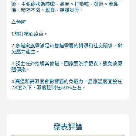
分
染。主要症狀為咳嗽、鼻塞、打噴嚏、發燒、流鼻
享
涕、精神不濟、厭食、結膜炎等。
△預防
1.施打核心疫苗。
2.多貓家族需滿足每隻貓需要的資源和社交關係，避
免壓力產生。
3.飼主在外接觸其他貓，回家要洗手更衣，避免病原
體傳染。
4.高溫和高濕度會影響貓的免疫力，居家溫度宜設在
28度以下、濕度控制在50％左右。
發表評論