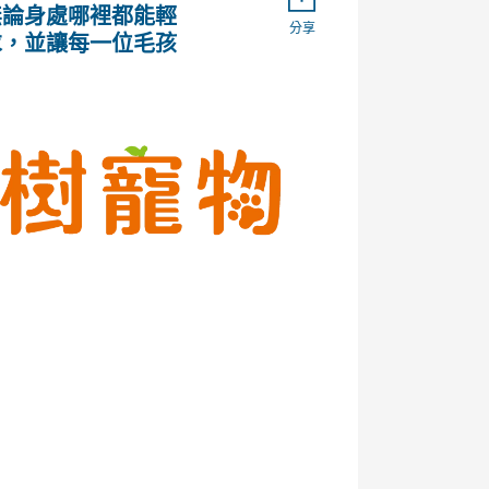
無論身處哪裡都能輕
分享
在
在
固
求，並讓每一位毛孩
臉
Twitter
定
書
上
在
上
發
Pinter
分
推
上
享
文