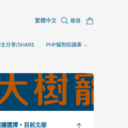
購
語
物
繁體中文
搜尋
言
車
主分享/SHARE
PHP貓狗知識庫
照護選擇。目前北部